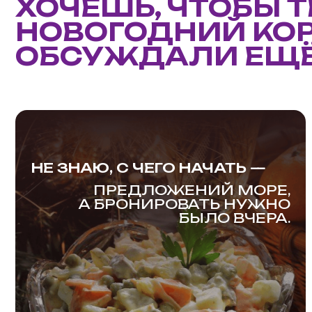
ЕСЛИ НЕ ЗНАЕШЬ, С ЧЕГО
НЕ ЗНАЮ, С ЧЕГО НАЧАТЬ —
Н
НАЧАТЬ:
П
ПРЕДЛОЖЕНИЙ МОРЕ,
А БРОНИРОВАТЬ НУЖНО
Да, предложений сотни — от банкетов
БЫЛО ВЧЕРА.
до шоу. Со мной ты не растеряешься.
Я помогу выбрать формат, шоумена
и площадку — и праздник запомнится всем.
Хочу, чтобы ты подобрал варианты!