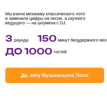
гостей
Да, хочу Музыкальное Лото!
КАК 
1
Каждому коллеге выдаем
уникальный бланк со списком