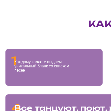
песен
4
Все танцуют, поют, ве
под любимые треки