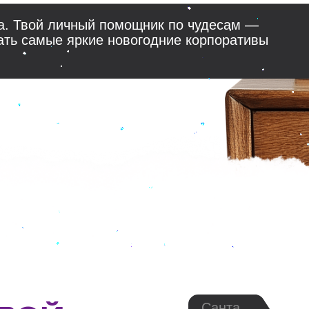
амые яркие новогодние корпоративы
Санта
ОЙ
ОРАТИВ
Выбери что, тебе важно — и
коллеги будут в восторге, а
 МАРТЕ?