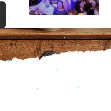
 я соберу идеи, от которых
 босс доволен.