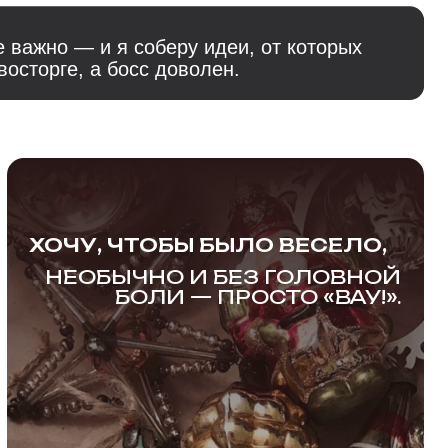
ЕСЛИ ХОЧЕШЬ ДРАЙВА
 ЧТОБЫ БЫЛО ВЕСЕЛО,
И «ВАУ»:
ЫЧНО И БЕЗ ГОЛОВНОЙ
БОЛИ — ПРОСТО «ВАУ!».
 всех» — не наш путь. Я помогу создать
корпоратив, который ещё неделю будут
сматривать в сторис. Со мной зажигают
даже самые серьёзные айтишники!
подбери мне «тот самый» вариант!