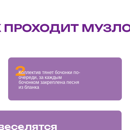
бочонком закреплена песня
из бланка
5
селятся
Пока
«МУЗ
есть