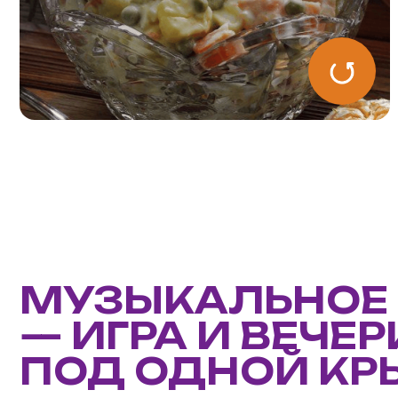
МУЗЫКАЛЬНОЕ Л
— ИГРА И ВЕЧЕРИ
ПОД ОДНОЙ КРЫ
Мы взяли механику классического лото
и заменили цифры на песни, а скучного
ведущего — на шоумена с DJ.
3
150
раунда
минут безудержного веселья
ДО 1000