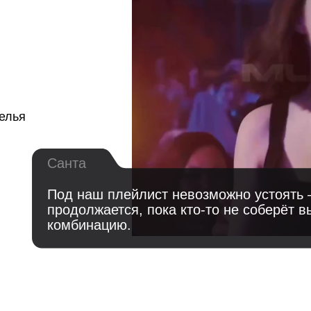
Санта
Под наш плейлист невозможно устоять — праздник
продолжается, пока кто-то не соберёт выигрышную
комбинацию.
ПРОХОДИТ МУЗЛОТО?
2
3
Коллектив тянет бочонки по-
Вытя
очереди, за каждым
звуч