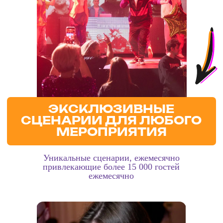
Открывает
familand.spb.ru
— детские квесты нового
формата.
2022
Создаёт проект корпоративных игр
showhappens.ru.
2023
Запускает сразу несколько масштабных проектов:
funmarket.ru
— высокотехнологичный парк
развлечений
Лофт Центр Событий ECSP
2024
Запускает MUZLOTO — музыкальное лото,
ставшее новым форматом развлекательных
вечеринок
2026
Музлото являются официальными партнёрами
VK
Fest