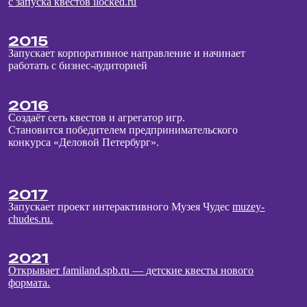
Я до сих пор голоден
Читать →
«Музлото»: самая музыкальная лотерея Санкт-
Петербурга