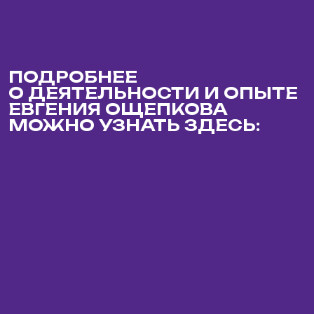
ЧТО ТАКОЕ МУЗЛОТО
Франшиза MUZLOTO — отличный шанс запустить
собственный прибыльный бизнес с нуля.
СДЕЛАТЬ ЭТО МОЖНО
В ЛЮБОМ ГОРОДЕ НА САМЫХ
ВЫГОДНЫХ УСЛОВИЯХ:
Роялти
Паушальный взнос
15%
с оборота
100
от
тысяч ₽
не менее 30 тыс не
более 150 тыс
Инвестиционный бюджет
Окупаемость
380
3 МЕСЯЦЕВ
от
тысяч
от
(с учётом паушального
взноса!)