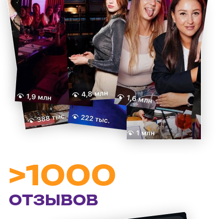
>500
БЛОГЕРОВ
ВЫБРАЛИ НАС
МУЗЛОТО
-
ЧТО ЭТО
ТАКОЕ?
Мы не караоке, лото в привычном понимании,
а трендовый формат вечеринок с душевной
атмосферой. Здесь нет сложных правил,
мы делаем обычный вечер праздником!
Вечеринка проходит до 23:00. Если тебе завтра
рано вставать на работу, тебе к нам. Утро будет