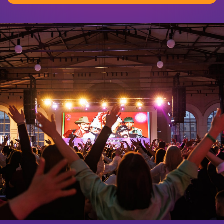
Собственное приложение для
гостей
Экономия на бланках и рассадке:
гости играют в приложении.
Вы видите свою аудиторию
и растите повторные визиты.
Своя система бронирования и
онлайн-оплаты
Деньги приходят напрямую через
готовую систему — ничего не
собираете вручную.
Комиссия 0,75–1,69%
У большинства сторонних
сервисов продажи билетов — до
10%. Разница остаётся в вашей
выручке.
Запуск города берём
на себя
Команда МУЗЛОТО выводит вас на
прибыль за руку — вы не остаётесь
одни на старте.