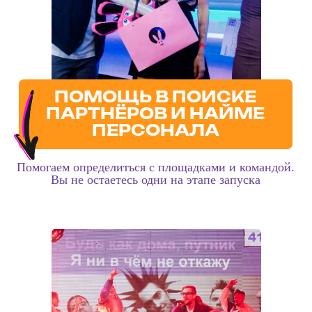
2014
Евгений Ощепков начинает карьеру в ивент-сфере
с запуска квестов
ilocked.ru
2015
Запускает корпоративное направление и начинает
работать с бизнес-аудиторией
2016
Создаёт сеть квестов и агрегатор игр.
Становится победителем предпринимательского
конкурса «Деловой Петербург».
2017
Запускает проект интерактивного Музея Чудес
muzey-
chudes.ru.
2021