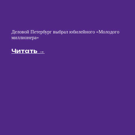
Мы выстроили четко работающую модель бизнеса,
рассчитанного на годы вперёд.
Присоединяясь к нашей дружной команде
профессионалов, вы получаете базовые выгоды, а
также:
Все материалы проекта
Быстрый старт
МУЗЛОТО
1 МЕСЯЦА
от
Быстрая окупаемость
3 МЕСЯЦЕВ
от
Мы научим всем тонкостям бизнеса и передадим
весь наш опыт. Подключим к своим
маркетинговым каналам и сайту, а ещё вместе
с вами отберём лучший персонал.
Но самое главное — мы возьмем на себя рекламные