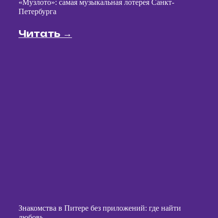
МАРКЕТОЛОГОВ
Примените свои навыки на 100%
Создадите свою масштабируемую
систему привлечения
Окунетесь в production
Возможность креативной реализации
ВЫ С НАМИ?
Купить франшизу